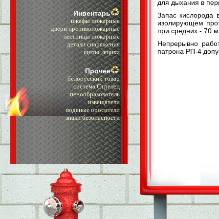
для дыхания в пер
Инвентарь
Запас кислорода 
шкафы пожарные
изолирующем прот
двери противопожарные
при средних - 70 м
лестницы пожарные
Непрерывно работ
детали снаряжения
патрона РП-4 допу
щиты, ящики
Прочее
белорусский товар
система Стрелец
пенообразователь
извещатели
водяные оросители
знаки безопасности