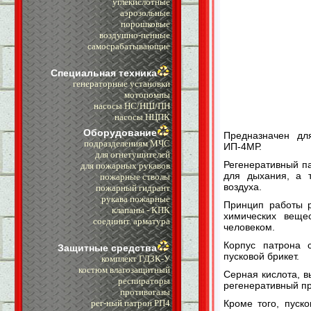
углекислотные
аэрозольные
порошковые
воздушно-пенные
самосрабатывающие
Специальная техника
генераторные установки
мотопомпы
насосы НС/НШ/ПН
насосы НЦПК
Оборудование
Предназначен дл
подразделениям МЧС
ИП-4МР.
для огнетушителей
Регенеративный па
для пожарных рукавов
для дыхания, а т
пожарные стволы
воздуха.
пожарный гидрант
рукава пожарные
Принцип работы р
клапаны - КПК
химических веще
cоединит. арматура
человеком.
Корпус патрона 
Защитные средства
пусковой брикет.
комплект ГДЗК-У
костюм влагозащитный
Серная кислота, 
респираторы
регенеративный пр
противогазы
Кроме того, пуск
рег-ный патрон РП4