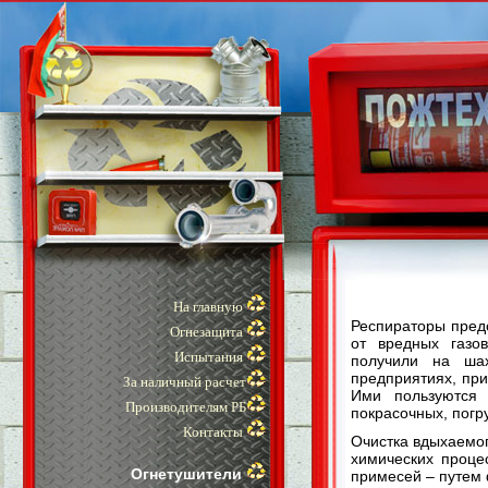
На главную
Респираторы пред
Огнезащита
от вредных газо
Испытания
получили на ша
предприятиях, при
За наличный расчет
Ими пользуются 
Производителям РБ
покрасочных, погр
Контакты
Очистка вдыхаемог
химических проце
Огнетушители
примесей – путем 