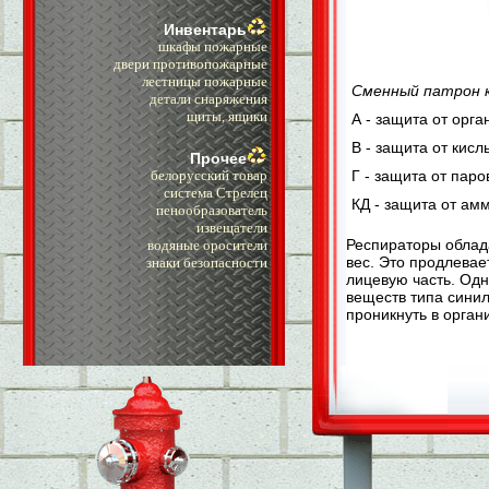
Инвентарь
шкафы пожарные
двери противопожарные
лестницы пожарные
Сменный патрон к
детали снаряжения
щиты, ящики
А - защита от орга
В - защита от кисл
Прочее
Г - защита от паро
белорусский товар
система Стрелец
КД - защита от ам
пенообразователь
извещатели
Респираторы облад
водяные оросители
вес. Это продлева
знаки безопасности
лицевую часть. Од
веществ типа синил
проникнуть в орган