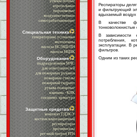
углекислотные
Респираторы делят
аэрозольные
и фильтрующий эл
порошковые
вдыхаемый воздух
воздушно-пенные
самосрабатывающие
В качестве фи
тонковолокнистые
Специальная техника
В зависимости 
генераторные установки
потребления, к
мотопомпы
эксплуатации. В 
насосы НС/НШ/ПН
фильтров.
насосы НЦПК
Одним из таких ре
Оборудование
подразделениям МЧС
для огнетушителей
для пожарных рукавов
пожарные стволы
пожарный гидрант
рукава пожарные
клапаны - КПК
cоединит. арматура
Защитные средства
комплект ГДЗК-У
костюм влагозащитный
респираторы
противогазы
рег-ный патрон РП4