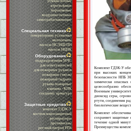
углекислотные
аэрозольные
порошковые
воздушно-пенные
самосрабатывающие
Специальная техника
генераторные установки
мотопомпы
насосы НС/НШ/ПН
насосы НЦПК
Оборудование
подразделениям МЧС
для огнетушителей
Комплект ГДЗК-У обес
для пожарных рукавов
при высоких конце
пожарные стволы
безопасности НПБ 30
пожарный гидрант
химически опасных 
рукава пожарные
целесообразно обесп
клапаны - КПК
Военным университет
cоединит. арматура
диоксид серы, серово
ртути, соединения ра
Защитные средства
биологические вещест
комплект ГДЗК-У
Комплект обеспечив
костюм влагозащитный
сохраняет защитные с
респираторы
течение одной минут
противогазы
Преимущества компле
рег-ный патрон РП4