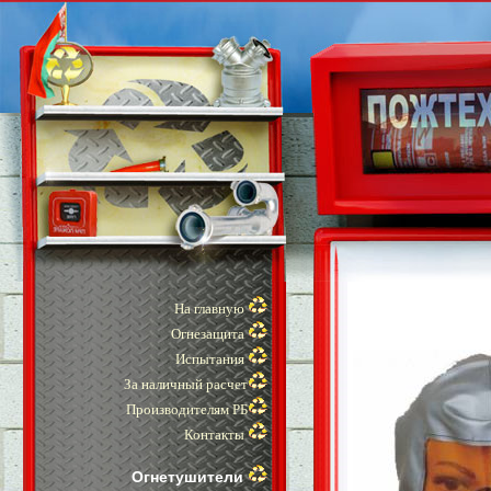
На главную
Огнезащита
Испытания
За наличный расчет
Производителям РБ
Контакты
Огнетушители