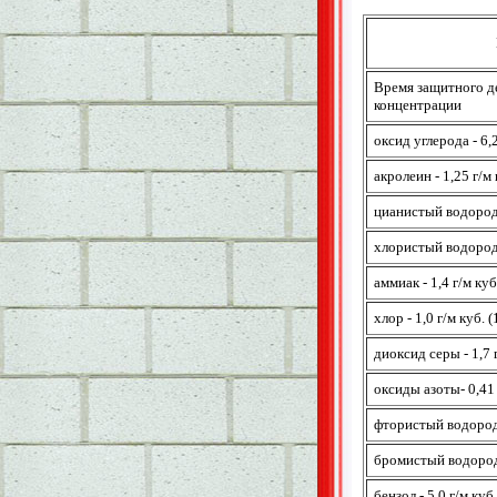
Время защитного де
концентрации
оксид углерода - 6,
акролеин - 1,25 г/м
цианистый водород 
хлористый водород 
аммиак - 1,4 г/м ку
хлор - 1,0 г/м куб.
диоксид серы - 1,7 
оксиды азоты- 0,41
фтористый водород 
бромистый водород 
бензол - 5,0 г/м ку