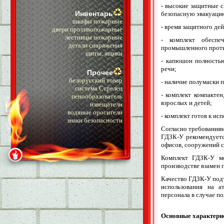
- высокие защитные с
Инвентарь
безопасную эвакуацию
шкафы пожарные
- время защитного де
двери противопожарные
лестницы пожарные
- комплект обеспе
детали снаряжения
промышленного проти
щиты, ящики
- капюшон полностью
речи;
Прочее
белорусский товар
- наличие полумаски 
система Стрелец
- комплект компактен
пенообразователь
взрослых и детей;
извещатели
водяные оросители
- комплект готов к ис
знаки безопасности
Согласно требованиям
ГДЗК-У рекомендуетс
офисов, сооружений с
Комплект ГДЗК-У мо
производстве взамен
Качество ГДЗК-У под
использования на ат
персонала в случае п
Основные характери