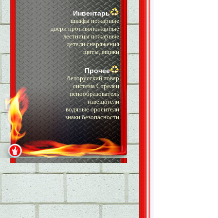
Инвентарь
шкафы пожарные
двери противопожарные
лестницы пожарные
детали снаряжения
щиты, ящики
Прочее
белорусский товар
система Стрелец
пенообразователь
извещатели
водяные оросители
знаки безопасности