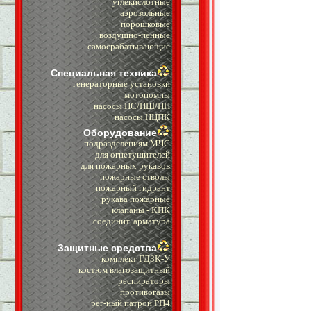
углекислотные
аэрозольные
порошковые
воздушно-пенные
самосрабатывающие
Специальная техника
генераторные установки
мотопомпы
насосы НС/НШ/ПН
насосы НЦПК
Оборудование
подразделениям МЧС
для огнетушителей
для пожарных рукавов
пожарные стволы
пожарный гидрант
рукава пожарные
клапаны - КПК
cоединит. арматура
Защитные средства
комплект ГДЗК-У
костюм влагозащитный
респираторы
противогазы
рег-ный патрон РП4