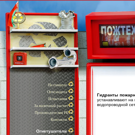
На главную
Огнезащита
Гидранты пожар
Испытания
устанавливают на 
водопроводной сет
За наличный расчет
Производителям РБ
Контакты
Огнетушители