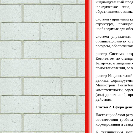
индивидуальный предп
юридическое лицо,
обратившиеся с заявк
система управления к
структуру, планир
необходимые для обес
система управления
организационную стр
ресурсы, обеспечива
реестр Системы акк
Комитетом по станда
Беларусь, о выданных
приостановлении, воз
реестр Национальной 
данных, формируемых
Министров Республи
компетентности, заре
(или) дополнений, пр
действия.
Статья 2. Сфера дей
Настоящий Закон регу
соответствия требов
нормирования и станд
К техническим нор