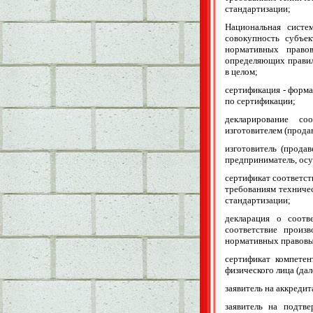
стандартизации;
Национальная систе
совокупность субъе
нормативных правов
определяющих правил
в целом;
сертификация - форм
по сертификации;
декларирование со
изготовителем (прода
изготовитель (прода
предприниматель, осу
сертификат соответст
требованиям техниче
стандартизации;
декларация о соотв
соответствие произ
нормативных правовых
сертификат компете
физического лица (дал
заявитель на аккреди
заявитель на подтв