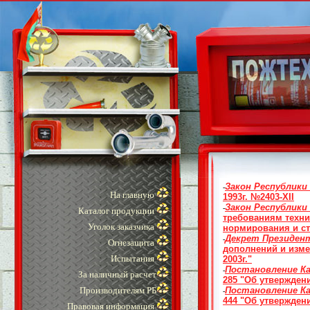
Закон Республики
-
На главную
1993г. №2403-XII
Закон Республики
-
Каталог продукции
требованиям техни
Уголок заказчика
нормирования и ст
Декрет Президент
-
Огнезащита
дополнений и изме
Испытания
2003г."
Постановление К
-
За наличный расчет
285 "Об утвержден
Производителям РБ
Постановление К
-
444 "Об утвержден
Правовая информация