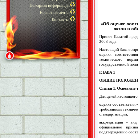
Пожарная информация
Новостная лента
Контакты
«Об оценке соот
актов в об
Принят Палатой пред
2003 года
Настоящий Закон опре
оценки соответстви
технического норм
государственной поли
ГЛАВА 1
ОБЩИЕ ПОЛОЖЕН
Статья 1. Основные 
Для целей настоящего
оценка соответствия 
требованиям техниче
стандартизации;
аккредитация - вид
официальное призн
подтверждению соотве