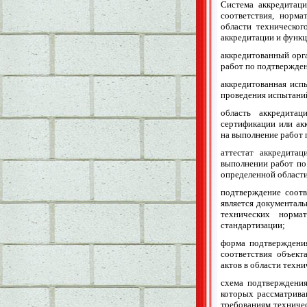
Система аккредитаци
соответствия, норм
области техническо
аккредитации и функц
аккредитованный орг
работ по подтвержден
аккредитованная испы
проведения испытаний
область аккредита
сертификации или ак
на выполнение работ
аттестат аккредита
выполнении работ по
определенной области
подтверждение соотв
является документаль
технических норма
стандартизации;
форма подтверждения
соответствия объект
актов в области техн
схема подтверждения
которых рассматриваю
требованиям техниче