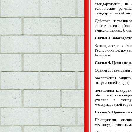
стандартизации, на 
технические реглам
стандарты Республики
Действие настоящег
соответствия в облас
эмиссии ценных бумаг
Статья 3. Законодат
Законодательство Ре
Республики Беларусь 
Беларусь.
Статья 4. Цели оценк
Оценка соответствия 
обеспечения защиты
окружающей среды;
повышения конкурент
обеспечения свободн
участия в междун
международной торго
Статья 5. Принципы 
Принципами оценк
межгосударственными 