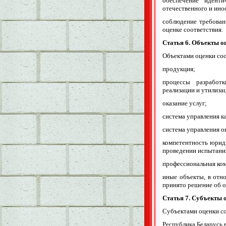
обеспечение идент
отечественного и ино
соблюдение требован
оценке соответствия.
Статья 6. Объекты о
Объектами оценки соо
продукция;
процессы разработки
реализации и утилиза
оказание услуг;
система управления к
система управления 
компетентность юриди
проведении испытани
профессиональная ком
иные объекты, в отн
принято решение об о
Статья 7. Субъекты 
Субъектами оценки со
Республика Беларусь 